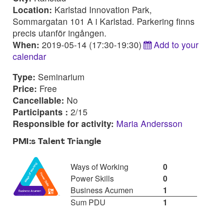
Location:
Karlstad Innovation Park,
Sommargatan 101 A i Karlstad. Parkering finns
precis utanför ingången.
When:
2019-05-14 (17:30-19:30)
Add to your
calendar
Type:
Seminarium
Price:
Free
Cancellable:
No
Participants :
2/15
Responsible for activity:
Maria Andersson
PMI:s Talent Triangle
Ways of Working
0
Power Skills
0
Business Acumen
1
Sum PDU
1