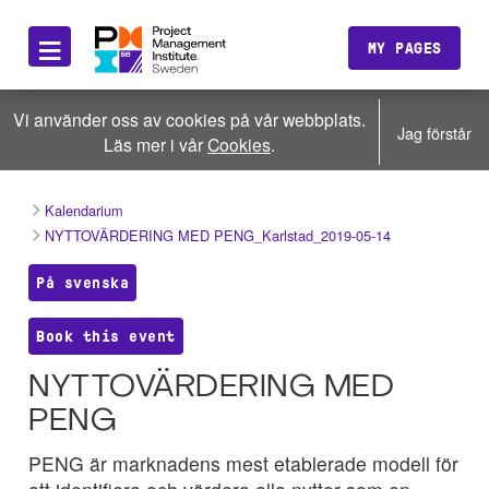
≡
MY PAGES
Vi använder oss av cookies på vår webbplats.
Jag förstår
Läs mer i vår
Cookies
.
Kalendarium
NYTTOVÄRDERING MED PENG_Karlstad_2019-05-14
På svenska
Book this event
NYTTOVÄRDERING MED
PENG
PENG är marknadens mest etablerade modell för