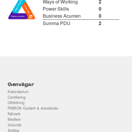
Ways of Working
2
Power Skills
0
Business Acumen
0
Summa PDU
2
Genvägar
Kalendarium
Certifiering
Utbildning
PMBOK Guide® & standarder
Nätverk
Medlem
Volontär
Artiklar