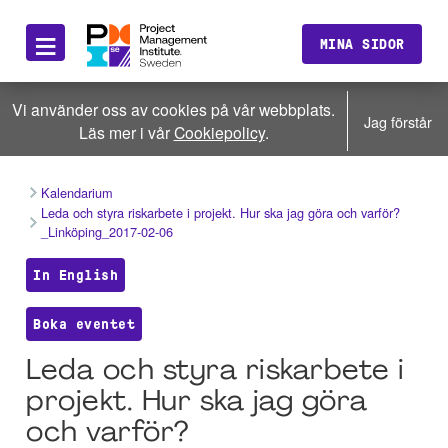
≡
MINA SIDOR
Vi använder oss av cookies på vår webbplats.
Jag förstår
Läs mer i vår
Cookiepolicy
.
Kalendarium
Leda och styra riskarbete i projekt. Hur ska jag göra och varför?
_Linköping_2017-02-06
In English
Boka eventet
Leda och styra riskarbete i
projekt. Hur ska jag göra
och varför?