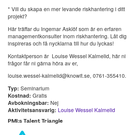
* Vill du skapa en mer levande riskhantering i ditt
projekt?
Här träffar du Ingemar Asklöf som är en erfaren
managementkonsulter inom riskhantering. Låt dig
inspireras och få nycklarna till hur du lyckas!
Kontaktperson är Louise Wessel Kalmelid, här ni
frågor får ni gärna höra av er,
louise.wessel-kalmelid@knowit.se, 0761-355410.
Typ:
Seminarium
Kostnad:
Gratis
Avbokningsbar:
Nej
Aktivitetsansvarig:
Louise Wessel Kalmelid
PMI:s Talent Triangle