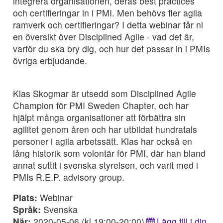
integrera organisationen, deras best practices
och certifieringar in i PMI. Men behövs fler agila
ramverk och certifieringar? I detta webinar får ni
en översikt över Disciplined Agile - vad det är,
varför du ska bry dig, och hur det passar in i PMIs
övriga erbjudande.
Klas Skogmar är utsedd som Disciplined Agile
Champion för PMI Sweden Chapter, och har
hjälpt många organisationer att förbättra sin
agilitet genom åren och har utbildat hundratals
personer i agila arbetssätt. Klas har också en
lång historik som volontär för PMI, där han bland
annat suttit i svenska styrelsen, och varit med i
PMIs R.E.P. advisory group.
Plats:
Webinar
Språk:
Svenska
När:
2020-05-06 (kl 19:00-20:00)
Lägg till i din