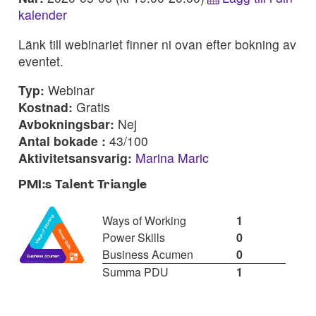
kalender
Länk till webinariet finner ni ovan efter bokning av
eventet.
Typ:
Webinar
Kostnad:
Gratis
Avbokningsbar:
Nej
Antal bokade :
43/100
Aktivitetsansvarig:
Marina Maric
PMI:s Talent Triangle
Ways of Working
1
Power Skills
0
Business Acumen
0
Summa PDU
1