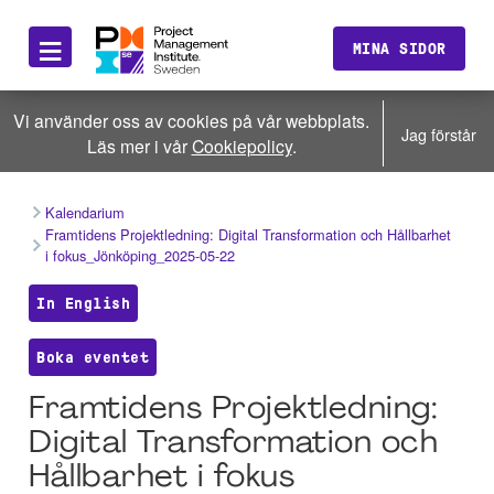
≡
MINA SIDOR
Vi använder oss av cookies på vår webbplats.
Jag förstår
Läs mer i vår
Cookiepolicy
.
Kalendarium
Framtidens Projektledning: Digital Transformation och Hållbarhet
i fokus_Jönköping_2025-05-22
In English
Boka eventet
Framtidens Projektledning:
Digital Transformation och
Hållbarhet i fokus