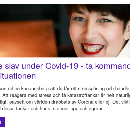
nte slav under Covid-19 - ta komman
ituationen
kontrollen kan innebära att du får ett stresspåslag och handla
lt. Att reagera med stress och få katastroftankar är helt naturl
ligt, oavsett om världen drabbats av Corona eller ej. Det vikt
 dessa tankar och hur vi stannar upp och agerar.
R