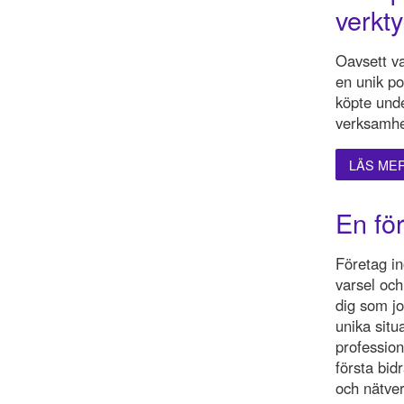
verkty
Oavsett va
en unik po
köpte unde
verksamhe
LÄS ME
En för
Företag i
varsel och
dig som jo
unika situa
profession
första bid
och nätver