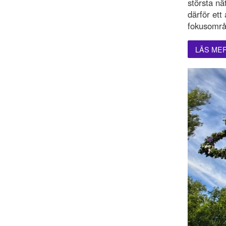
största nä
därför ett
fokusområ
LÄS ME