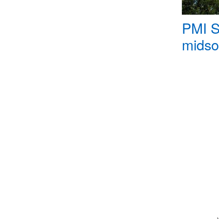
PMI S
mids