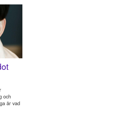
dot
r
ig och
iga är vad