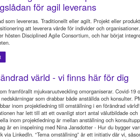
gslådan för agil leverans
d som levereras. Traditionellt eller agilt. Projekt eller produk
sitionering att leverera värde för individer och organisationer
r hösten Disciplined Agile Consortium, och har börjat integre
ten.
R
ändrad värld - vi finns här för dig
nom framförallt mjukvaruutveckling omorganiserar. Covid-19 
 nedskärningar som drabbar både anställda och konsulter. PM
bbar inom projektledning till omställning i en förändrad värld
tionen har lett till att ett ovanligt stort antal välutbildade och
ella inom projektledning är mellan anställning och konsultup
rag är en inspelning med Nina Jansdotter - Hur du bygger va
k via LinkedIn. “Tema omställning” är ett initiativ där vi, sås