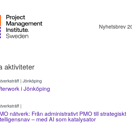
Nyhetsbrev 2
a aktiviteter
tverksträff | Jönköping
fterwork i Jönköping
tverksträff |
MO nätverk: Från administrativt PMO till strategiskt
ntelligensnav – med AI som katalysator