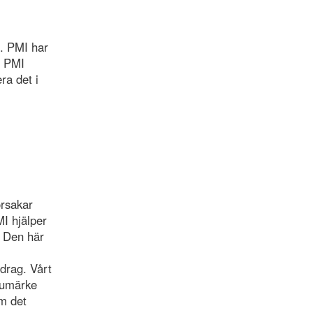
t. PMI har
. PMI
ra det i
orsakar
I hjälper
! Den här
pdrag. Vårt
rumärke
om det