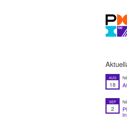
Aktuell
Nä
AUG
18
A
Nä
SEP
2
P
i