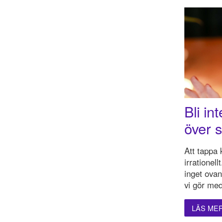
Bli i
över s
Att tappa 
irrationel
inget ovan
vi gör med
LÄS ME