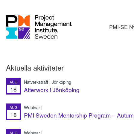
PMI-SE Ny
Aktuella aktiviteter
Nätverksträff | Jönköping
AUG
18
Afterwork i Jönköping
Webinar |
AUG
18
PMI Sweden Mentorship Program – Autumn
Webinar |
AUG