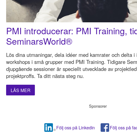
PMI introducerar: PMI Training, ti
SeminarsWorld®
Lös dina utmaningar, dela idéer med kamrater och delta i i
workshops i små grupper med PMI Training. Tidigare Sem
djupgående sessioner är speciellt utvecklade av projektled
projektproffs. Ta ditt nästa steg nu.
LÄS MER
Sponsorer
Följ oss på Linkedin
Följ oss på f