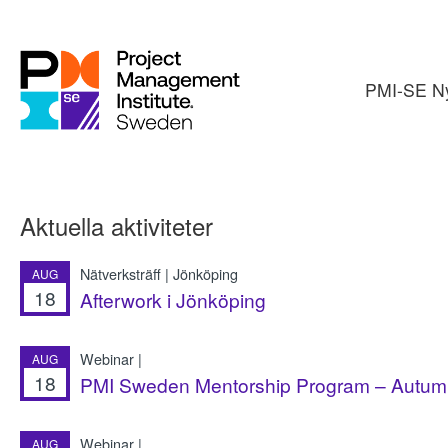
PMI-SE Ny
Aktuella aktiviteter
Nätverksträff | Jönköping
AUG
18
Afterwork i Jönköping
Webinar |
AUG
18
PMI Sweden Mentorship Program – Autumn
Webinar |
AUG