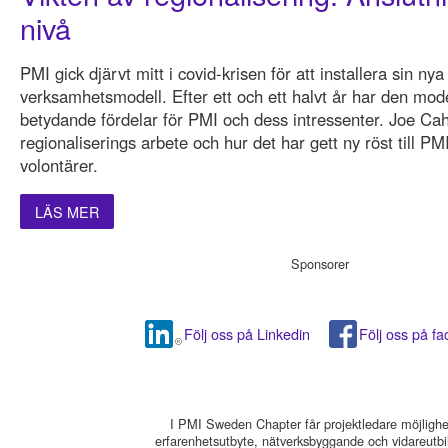
nivå
PMI gick djärvt mitt i covid-krisen för att installera sin nya
verksamhetsmodell. Efter ett och ett halvt år har den mode
betydande fördelar för PMI och dess intressenter. Joe Cahi
regionaliserings arbete och hur det har gett ny röst till
volontärer.
LÄS MER
Sponsorer
Följ oss på Linkedin
Följ oss på f
I PMI Sweden Chapter får projektledare möjlighet 
erfarenhetsutbyte, nätverksbyggande och vidareutbi