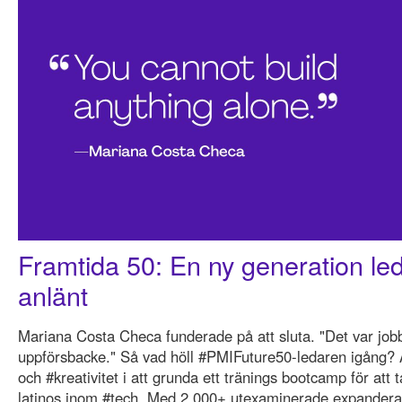
Framtida 50: En ny generation le
anlänt
Mariana Costa Checa funderade på att sluta. "Det var jobb
uppförsbacke." Så vad höll #PMIFuture50-ledaren igång? A
och #kreativitet i att grunda ett tränings bootcamp för att 
latinos inom #tech. Med 2 000+ utexaminerade expanderar