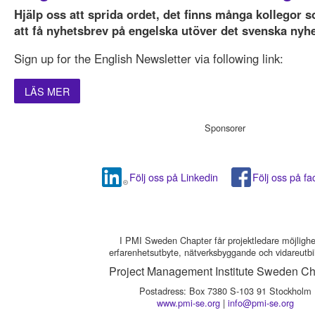
Hjälp oss att sprida ordet, det finns många kollegor so
att få nyhetsbrev på engelska utöver det svenska nyh
Sign up for the English Newsletter via following link:
LÄS MER
Sponsorer
Följ oss på Linkedin
Följ oss på f
I PMI Sweden Chapter får projektledare möjlighet 
erfarenhetsutbyte, nätverksbyggande och vidareutbi
Project Management Institute Sweden Ch
Postadress: Box 7380 S-103 91 Stockholm
www.pmi-se.org
|
info@pmi-se.org