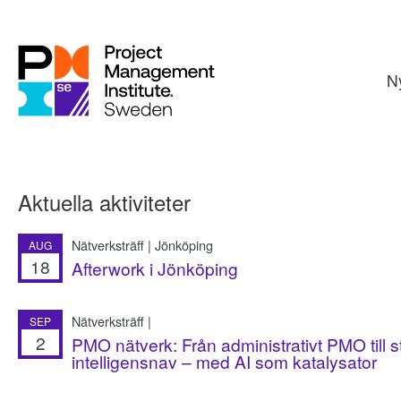
N
Aktuella aktiviteter
Nätverksträff | Jönköping
AUG
18
Afterwork i Jönköping
Nätverksträff |
SEP
2
PMO nätverk: Från administrativt PMO till s
intelligensnav – med AI som katalysator