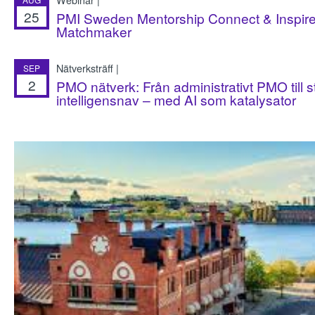
25
PMI Sweden Mentorship Connect & Inspire
Matchmaker
Nätverksträff |
SEP
2
PMO nätverk: Från administrativt PMO till s
intelligensnav – med AI som katalysator