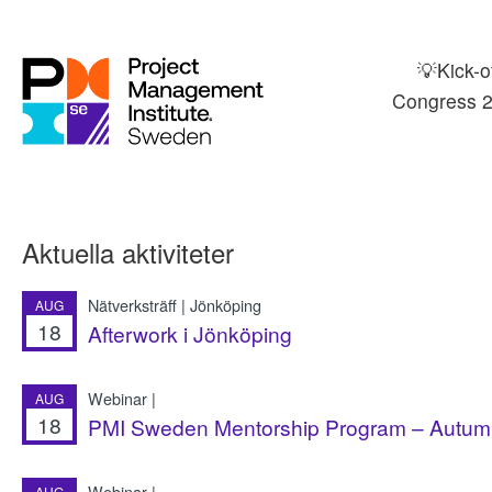
💡Kick-o
Congress 2
Aktuella aktiviteter
Nätverksträff | Jönköping
AUG
18
Afterwork i Jönköping
Webinar |
AUG
18
PMI Sweden Mentorship Program – Autumn
Webinar |
AUG