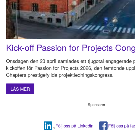
Kick-off Passion for Projects Con
Onsdagen den 23 april samlades ett tjugotal engagerade pe
kickoffen för Passion for Projects 2026, den femtonde u
Chapters prestigefyllda projektledningskongress.
LÄS MER
Sponsorer
Följ oss på Linkedin
Följ oss på f