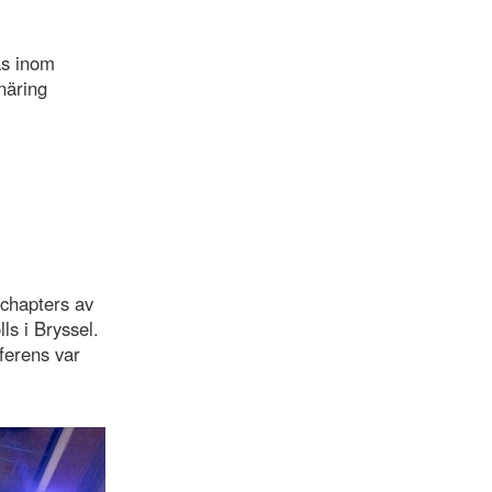
as inom
näring
 chapters av
ls i Bryssel.
nferens var