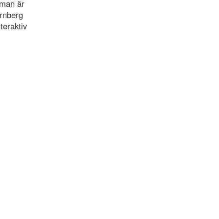
dman är
Arnberg
teraktiv