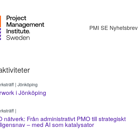
PMI SE Nyhetsbrev
aktiviteter
rksträff | Jönköping
rwork i Jönköping
ksträff |
nätverk: Från administrativt PMO till strategiskt
lligensnav – med AI som katalysator