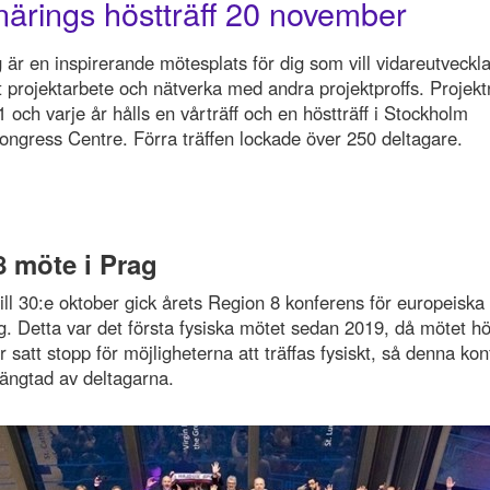
närings höstträff 20 november
 är en inspirerande mötesplats för dig som vill vidareutveckl
t projektarbete och nätverka med andra projektproffs. Projekt
 och varje år hålls en vårträff och en höstträff i Stockholm
ongress Centre. Förra träffen lockade över 250 deltagare.
 möte i Prag
ill 30:e oktober gick årets Region 8 konferens för europeiska
g. Detta var det första fysiska mötet sedan 2019, då mötet höl
satt stopp för möjligheterna att träffas fysiskt, så denna ko
längtad av deltagarna.