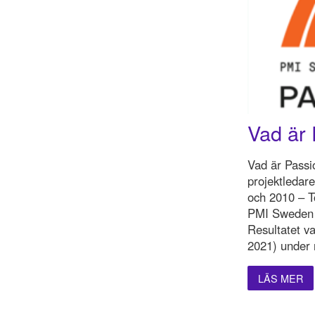
Vad är 
Vad är Passi
projektledar
och 2010 – To
PMI Sweden C
Resultatet va
2021) under 
LÄS MER