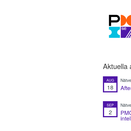
Aktuella 
Nätve
AUG
18
Afte
Nätver
SEP
2
PMO 
inte