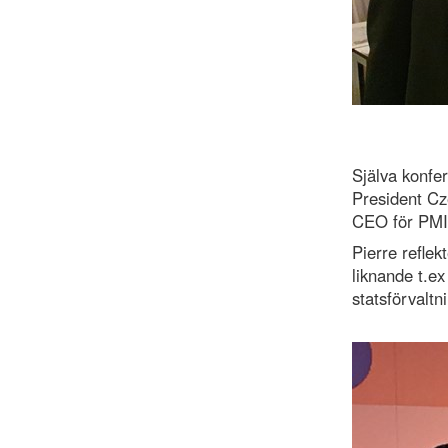
Själva konfe
President Cz
CEO för PMI
Pierre reflek
liknande t.e
statsförvaltn