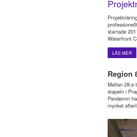
Projekt
Projektnäring
professionell
startade 2011
Waterfront C
LÄS MER
Region 8
Mellan 28:e t
stapeln i Pra
Pandemin har 
mycket efter