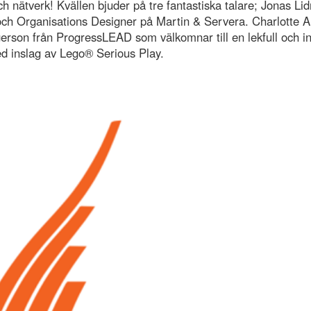
h nätverk! Kvällen bjuder på tre fantastiska talare; Jonas Li
och Organisations Designer på Martin & Servera. Charlotte 
gerson från ProgressLEAD som välkomnar till en lekfull och in
 inslag av Lego® Serious Play.