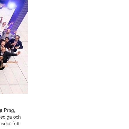
gt Prag,
lediga och
séer fritt