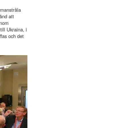
ammanstråla
ånd att
enom
ll Ukraina, i
ffas och det