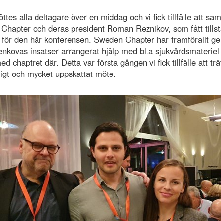
ttes alla deltagare över en middag och vi fick tillfälle att s
Chapter och deras president Roman Reznikov, som fått tillst
 för den här konferensen. Sweden Chapter har framförallt g
nkovas insatser arrangerat hjälp med bl.a sjukvårdsmateriel ti
 chaptret där. Detta var första gången vi fick tillfälle att trä
tligt och mycket uppskattat möte.