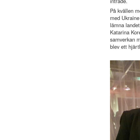
inträde.
På kvällen mö
med Ukraine 
lämna landet
Katarina Kore
samverkan med
blev ett hjär