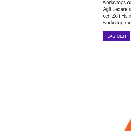
workshops oc
Agil Ledare 
och Zofi Hol
workshop med
LÄS MER