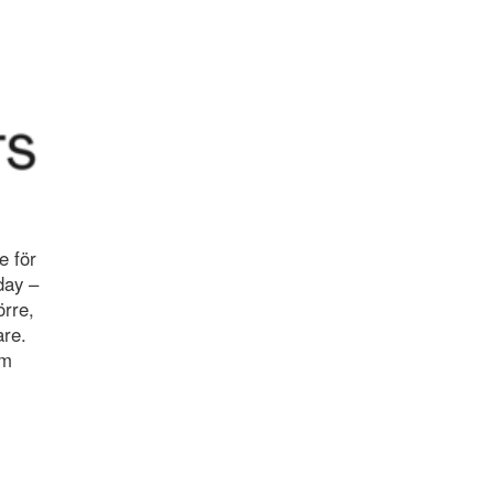
e för
day –
örre,
re.
om