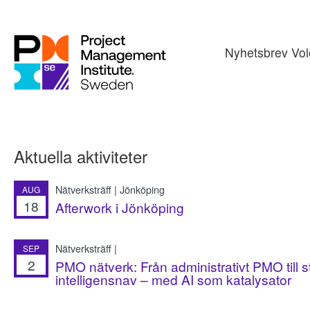
Nyhetsbrev Vol
Aktuella aktiviteter
Nätverksträff | Jönköping
AUG
18
Afterwork i Jönköping
Nätverksträff |
SEP
2
PMO nätverk: Från administrativt PMO till s
intelligensnav – med AI som katalysator