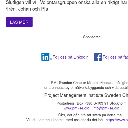
Slutligen vill vi i Volontärsgruppen önska alla en riktigt h
/Irén, Johan och Pia
LÄS MER
Sponsorer
Följ oss på Linkedin
Följ oss på f
I PMI Sweden Chapter får projektledare möjlighet 
erfarenhetsutbyte, nätverksbyggande och vidareutbi
Project Management Institute Sweden Ch
Postadress: Box 7380 S-103 91 Stockholm
www.pmi-se.org
|
info@pmi-se.org
Obs, det går inte att svara på detta mail.
Vill du komma i kontakt med oss gör du det här:
https://www.p