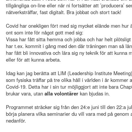
tillgängliga on-line eller när ni fortsätter att ’producera’ s
nätverksträffar, fast digitalt. Bra jobbat och stort tack!
Covid har onekligen fört med sig mycket elände men hur ä
ont som inte för något gott med sig:
Vissa har fått sitta hemma och jobba och har helt plötsligt
har t.ex. kommit i gång med den där träningen man så lä
har fått bli innovativa och lära sig ny teknik för att kunna
eller för att kunna arbeta.
Idag kan jag berätta att LIM (Leadership Institute Meeting
som fysiska träffar på tre olika håll i världen i år kommer a
Covid-19. Detta har i sin tur möjliggjort att inte bara Cha
brukar vara, utan
alla volontärer
kan bjudas in.
Programmet sträcker sig från den 24:e juni till den 22:a ju
börja planera vilka seminarier du vill vara med på genom a
nedanför.