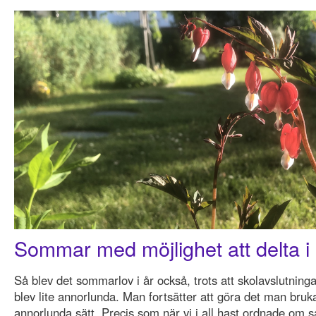
Sommar med möjlighet att delta i
Så blev det sommarlov i år också, trots att skolavslutning
blev lite annorlunda. Man fortsätter att göra det man bruk
annorlunda sätt. Precis som när vi i all hast ordnade om s