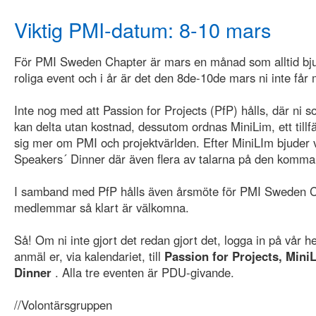
Viktig PMI-datum: 8-10 mars
För PMI Sweden Chapter är mars en månad som alltid bjud
roliga event och i år är det den 8de-10de mars ni inte får 
Inte nog med att Passion for Projects (PfP) hålls, där ni s
kan delta utan kostnad, dessutom ordnas MiniLim, ett tillfä
sig mer om PMI och projektvärlden. Efter MiniLIm bjuder v
Speakers´ Dinner där även flera av talarna på den komma
I samband med PfP hålls även årsmöte för PMI Sweden Ch
medlemmar så klart är välkomna.
Så! Om ni inte gjort det redan gjort det, logga in på vår 
anmäl er, via kalendariet, till
Passion for Projects, Mini
Dinner
. Alla tre eventen är PDU-givande.
//Volontärsgruppen