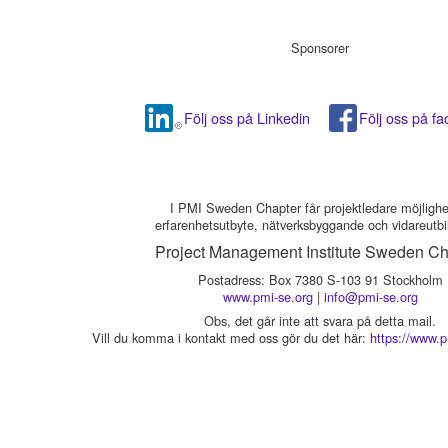
Sponsorer
Följ oss på Linkedin
Följ oss på f
I PMI Sweden Chapter får projektledare möjlighet 
erfarenhetsutbyte, nätverksbyggande och vidareutbi
Project Management Institute Sweden Ch
Postadress: Box 7380 S-103 91 Stockholm
www.pmi-se.org
|
info@pmi-se.org
Obs, det går inte att svara på detta mail.
Vill du komma i kontakt med oss gör du det här:
https://www.p