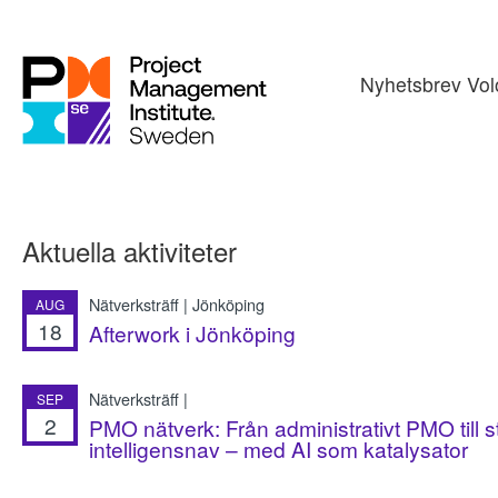
Nyhetsbrev Vol
Aktuella aktiviteter
Nätverksträff | Jönköping
AUG
18
Afterwork i Jönköping
Nätverksträff |
SEP
2
PMO nätverk: Från administrativt PMO till s
intelligensnav – med AI som katalysator