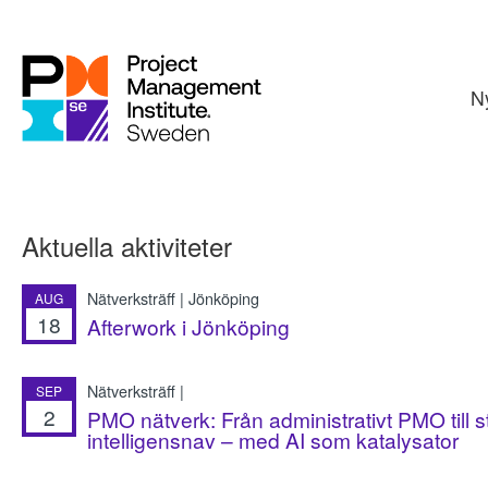
N
Aktuella aktiviteter
Nätverksträff | Jönköping
AUG
18
Afterwork i Jönköping
Nätverksträff |
SEP
2
PMO nätverk: Från administrativt PMO till s
intelligensnav – med AI som katalysator