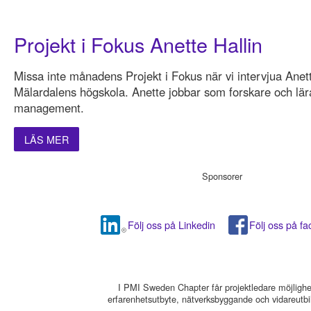
Projekt i Fokus Anette Hallin
Missa inte månadens Projekt i Fokus när vi intervjua Anett
Mälardalens högskola. Anette jobbar som forskare och lära
management.
LÄS MER
Sponsorer
Följ oss på Linkedin
Följ oss på f
I PMI Sweden Chapter får projektledare möjlighet 
erfarenhetsutbyte, nätverksbyggande och vidareutbi