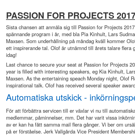
PASSION FOR PROJECTS 201
Sista chansen att anmäla sig till Passion for Projects 2017
spännande
program
i år, med bla Pia Kinhult, Lars Sud
Maxsen. Som underhållning på måndag kväll kommer Olof
ett inspirerande tal. Olof är utnämnd till årets talare flera
idag!
Last chance to secure your seat at Passion for Projects 
year is filled with interesting speakers, eg Kia Kinhult,
Maxsen. As the entertaining speach Monday night, Olof Rö
inspirational talk. Olof has received several speaker awar
Automatiska utskick - inkörningsp
För att förbättra servicen till er växlar vi nu till automatiska
medlemmar, påminnelser, mm. Det har varit vissa inkörn
av er kan ha fått samma mail flera gånger. Vi ber om ursä
på er förståelse. Jerk Vallgårda Vice President Membersh