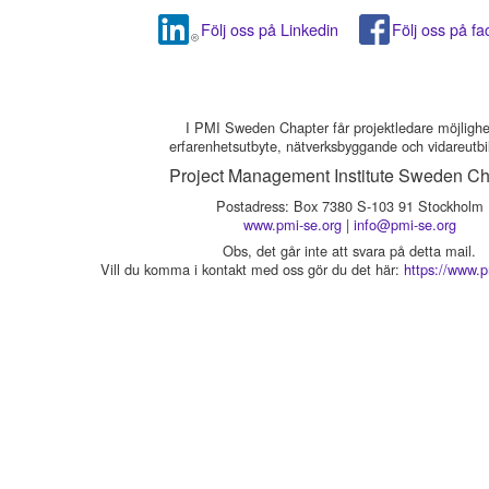
Följ oss på Linkedin
Följ oss på f
I PMI Sweden Chapter får projektledare möjlighet 
erfarenhetsutbyte, nätverksbyggande och vidareutbi
Project Management Institute Sweden Ch
Postadress: Box 7380 S-103 91 Stockholm
www.pmi-se.org
|
info@pmi-se.org
Obs, det går inte att svara på detta mail.
Vill du komma i kontakt med oss gör du det här:
https://www.p