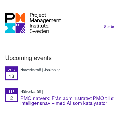
Ser br
Upcoming events
Nätverksträff | Jönköping
AUG
18
Nätverksträff |
SEP
2
PMO nätverk: Från administrativt PMO till s
intelligensnav – med AI som katalysator